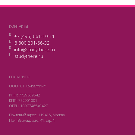
КОНТАКТЫ
+7 (495) 661-10-11
8 800 201-66-32
info@studythere.ru
studythere.ru
РЕКВИЗИТЫ
ООО “СТ Консалтинг”
ИНН: 7729639542
КПП: 772901001
ОГРН: 1097746549427
Почтовый адрес: 119415, Москва
Пр-т Вернадского, 41, стр. 1