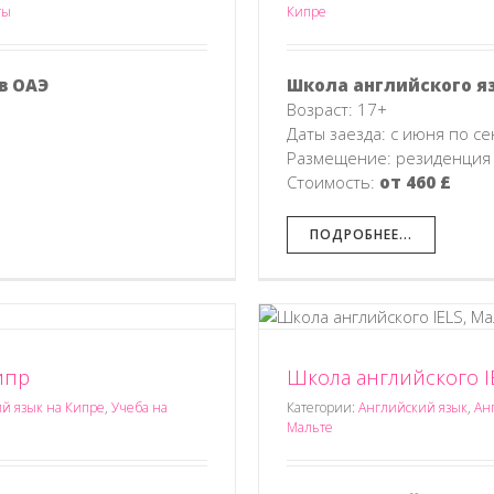
ты
Кипре
в ОАЭ
Школа английского я
Возраст: 17+
Даты заезда: с июня по с
Размещение: резиденция 
Стоимость:
от 460 £
ПОДРОБНЕЕ...
Кипр
Школа английского I
ого IELS, Мальта
ык на Мальте
Обучение на Мальте
й язык на Кипре
,
Учеба на
Категории:
Английский язык
,
Ан
Мальте