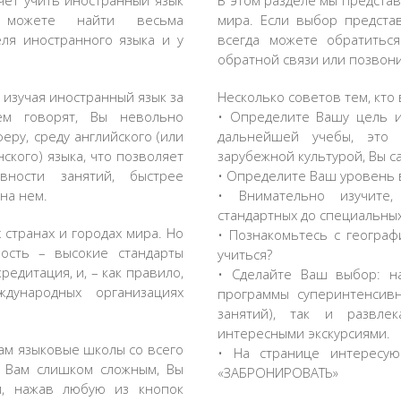
очет учить иностранный язык
В этом разделе мы предста
 можете найти весьма
мира. Если выбор предста
ля иностранного языка и у
всегда можете обратитьс
обратной связи или позвони
о изучая иностранный язык за
Несколько советов тем, кто
ем говорят, Вы невольно
• Определите Вашу цель и
еру, среду английского (или
дальнейшей учебы, это 
ского) языка, что позволяет
зарубежной культурой, Вы са
вности занятий, быстрее
• Определите Ваш уровень 
 на нем.
• Внимательно изучите
стандартных до специальных
странах и городах мира. Но
• Познакомьтесь с геогра
ость – высокие стандарты
учиться?
редитация, и, – как правило,
• Сделайте Ваш выбор: н
дународных организациях
программы суперинтенсивн
занятий), так и развле
интересными экскурсиями.
ам языковые школы со всего
• На странице интересу
я Вам слишком сложным, Вы
«ЗАБРОНИРОВАТЬ»
м, нажав любую из кнопок