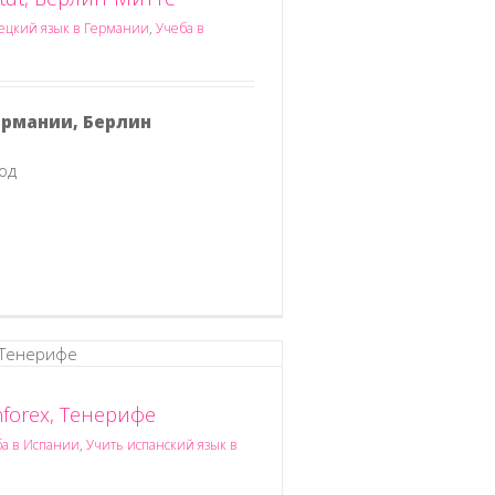
цкий язык в Германии
,
Учеба в
ермании, Берлин
од
forex, Тенерифе
ба в Испании
,
Учить испанский язык в