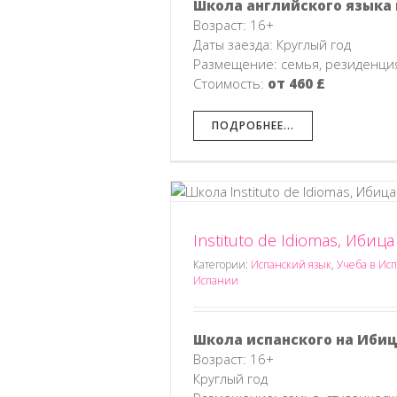
Школа английского языка 
Возраст: 16+
Даты заезда: Круглый год
Размещение: семья, резиденция
Стоимость:
от 460 £
ПОДРОБНЕЕ...
Instituto de Idiomas, Ибица
as, Ибица
ACE Engli
 испанский язык в Испании
Английский язык
Английский яз
Категории:
Испанский язык
,
Учеба в Ис
Испании
Школа испанского на Ибиц
Возраст: 16+
Круглый год