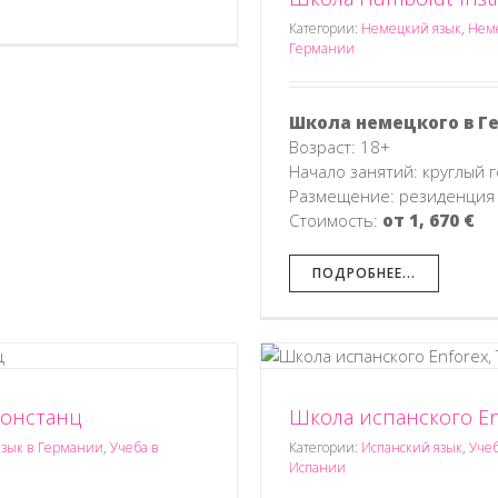
Категории:
Немецкий язык
,
Неме
Германии
Школа немецкого в Г
Возраст: 18+
Начало занятий: круглый г
Размещение: резиденция
Стоимость:
от 1, 670 €
ПОДРОБНЕЕ...
Констанц
Школа испанского En
 Enforex, Тенерифе
и
Учить испанский язык в Испании
зык в Германии
,
Учеба в
Категории:
Испанский язык
,
Уче
Испании