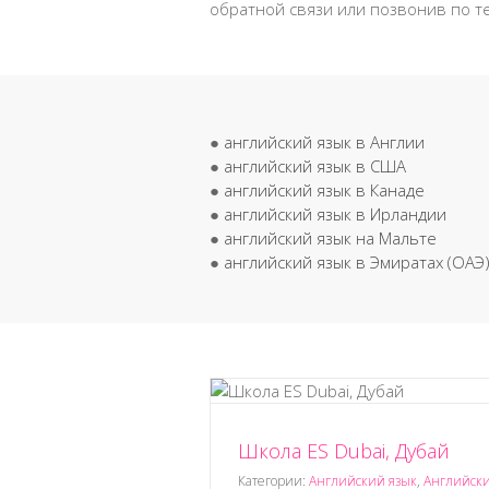
обратной связи или позвонив по т
●
английский язык в Англии
●
английский язык в США
●
английский язык в Канаде
●
английский язык в Ирландии
●
английский язык на Мальте
●
английский язык в Эмиратах (ОАЭ
Школа ES Dubai, Дубай
, Дубай
Школа Sunny Scho
Арабских Эмиратах (ОАЭ)
Английский язык
Английский
Категории:
Английский язык
,
Английски