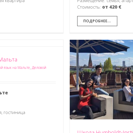
ая квартира
Размещение: семья, апар
Стоимость:
от 420 €
ПОДРОБНЕЕ...
, Мальта
й язык на Мальте
,
Деловой
titut, Берлин-Митте
к в Германии
Учеба в Германии
ьте
, гостиница
Школа Humboldt-Insti