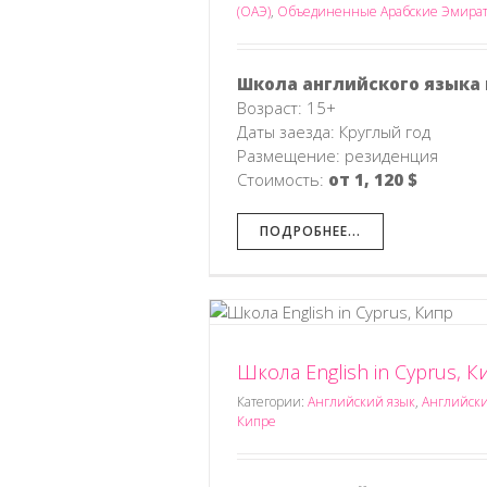
е Эмираты
(ОАЭ)
,
Объединенные Арабские Эмира
Школа английского языка 
Возраст: 15+
Даты заезда: Круглый год
Размещение: резиденция
Стоимость:
от 1, 120 $
ПОДРОБНЕЕ...
Школа English in Cyprus, 
prus, Кипр
Школа английск
а Кипре
Учеба на Кипре
Английский язык
Английский яз
Категории:
Английский язык
,
Английски
Кипре