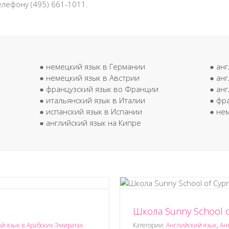
елефону (495) 661-1011.
●
немецкий язык в Германии
●
анг
●
немецкий язык в Австрии
●
анг
●
французский язык во Франции
●
анг
●
итальянский язык в Италии
●
фра
●
испанский язык в Испании
●
нем
)
●
английский язык на Кипре
Школа Sunny School o
ol of Cyprus, Кипр
 язык на Кипре
Учеба на Кипре
й язык в Арабских Эмиратах
Категории:
Английский язык
,
Ан