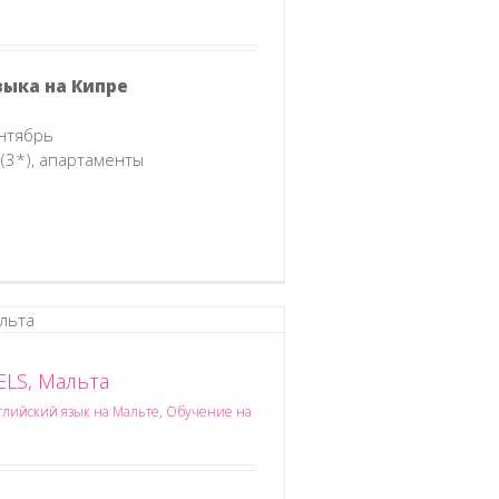
зыка на Кипре
ентябрь
(3*), апартаменты
ELS, Мальта
глийский язык на Мальте
,
Обучение на