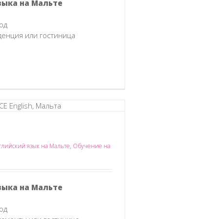
зыка на Мальте
од
денция или гостиница
глийский язык на Мальте
,
Обучение на
зыка на Мальте
од