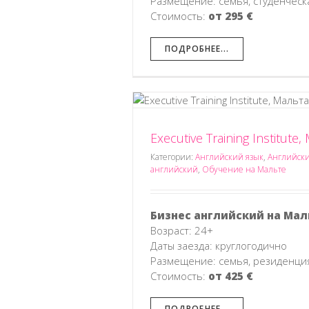
Размещение: семья, студенческ
Стоимость:
от 295 €
ПОДРОБНЕЕ...
Executive Training Institute
titute, Мальта
альте
Деловой английский
Категории:
Английский язык
,
Английски
льте
английский
,
Обучение на Мальте
Школа Humboldt-Ins
Немецкий язык
Немецкий язы
Бизнес английский на Мал
Возраст: 24+
Даты заезда: круглогодично
Размещение: семья, резиденция
Стоимость:
от 425 €
ПОДРОБНЕЕ...