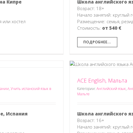
на Кипре
Школа английского я
Возраст: 18+
Начало занятий: круглый г
 или хостел
Размещение: семья, рези
Стоимость:
от 540 €
ПОДРОБНЕЕ...
ACE English, Мальта
sh, Мальта
ык на Мальте
Обучение на Мальте
пании
,
Учить испанский язык в
Категории:
Английский язык
,
Ан
Мальте
е, Испания
Школа английского я
Возраст: 16+
Начало занятий: круглый г