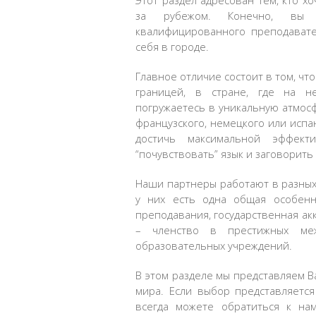
Этот раздел адресован тем, кто х
за рубежом. Конечно, вы
квалифицированного преподавате
себя в городе.
Главное отличие состоит в том, чт
границей, в стране, где на н
погружаетесь в уникальную атмосф
французского, немецкого или испан
достичь максимальной эффекти
“почувствовать” язык и заговорить
Наши партнеры работают в разных 
у них есть одна общая особенн
преподавания, государственная акк
– членство в престижных меж
образовательных учреждений.
В этом разделе мы представляем В
мира. Если выбор представляетс
всегда можете обратиться к на