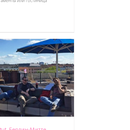
таменты или гостиница
tut, Берлин-Митте