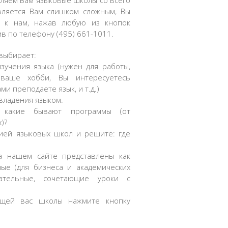
вляем Вам языковые школы со всего
вляется Вам слишком сложным, Вы
я к нам, нажав любую из кнопок
в по телефону (495) 661-1011.
 выбирает:
зучения языка (нужен для работы,
ваше хобби, Вы интересуетесь
ми преподаете язык, и т.д.)
владения языком.
, какие бывают программы (от
)?
фией языковых школ и решите: где
а нашем сайте представлены как
ые (для бизнеса и академических
кательные, сочетающие уроки с
ющей вас школы нажмите кнопку