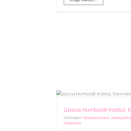
Школа Humboldt-Institut, 
tut, Констанц
Школа испанского
рмании
Учеба в Германии
Испанский язык
Учеба в Испани
Категории:
Немецкий язык
,
Немецкий я
Германии