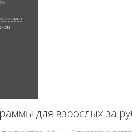
жом
фессионалов
бежом
раммы для взрослых за р