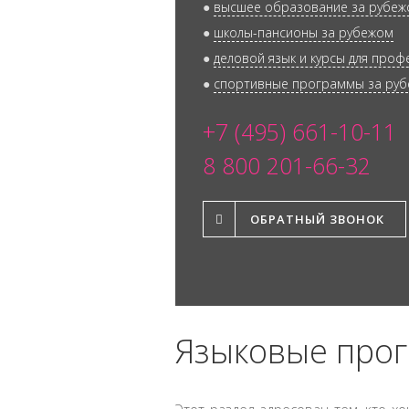
●
высшее образование за рубе
●
школы-пансионы за рубежом
●
деловой язык и курсы для про
●
спортивные программы за ру
+7 (495) 661-10-11
8 800 201-66-32
ОБРАТНЫЙ ЗВОНОК
Языковые прог