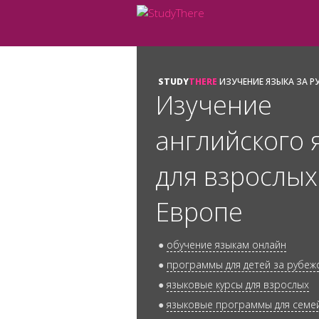
STUDY
THERE
ИЗУЧЕНИЕ ЯЗЫКА ЗА 
Изучение
английского 
для взрослых
Европе
●
обучение языкам онлайн
●
программы для детей за рубеж
●
языковые курсы для взрослых
●
языковые программы для семе