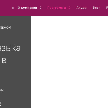
О компании
Программы
Акции
Блог
РУБЕЖОМ
языка
 в
ом
й