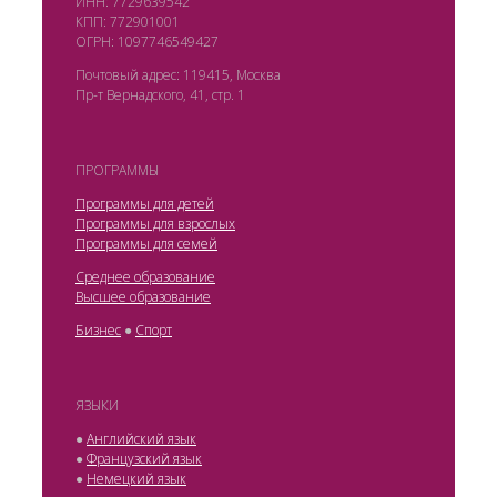
ИНН: 7729639542
КПП: 772901001
ОГРН: 1097746549427
Почтовый адрес: 119415, Москва
Пр-т Вернадского, 41, стр. 1
ПРОГРАММЫ
Программы для детей
Программы для взрослых
Программы для семей
Среднее образование
Высшее образование
Бизнес
●
Спорт
ЯЗЫКИ
●
Английский язык
●
Французский язык
●
Немецкий язык