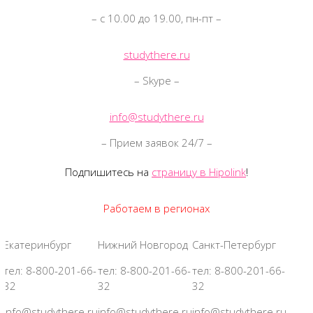
– с 10.00 до 19.00, пн-пт –
studythere.ru
– Skype –
info@studythere.ru
– Прием заявок 24/7 –
Подпишитесь на
страницу в Hipolink
!
Работаем в регионах
Екатеринбург
Нижний Новгород
Санкт-Петербург
тел: 8-800-201-66-
тел: 8-800-201-66-
тел: 8-800-201-66-
32
32
32
info@studythere.ru
info@studythere.ru
info@studythere.ru