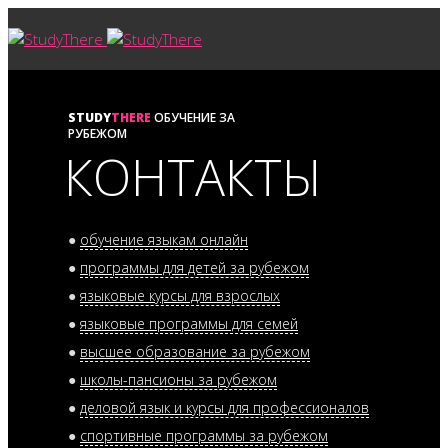
STUDY
THERE
ОБУЧЕНИЕ ЗА
РУБЕЖОМ
КОНТАКТЫ
●
обучение языкам онлайн
●
программы для детей за рубежом
●
языковые курсы для взрослых
●
языковые программы для семей
●
высшее образование за рубежом
●
школы-пансионы за рубежом
●
деловой язык и курсы для профессионалов
●
спортивные программы за рубежом