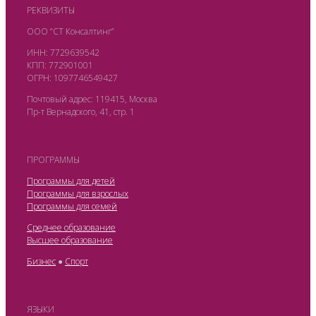
РЕКВИЗИТЫ
ООО “СТ Консалтинг”
ИНН: 7729639542
КПП: 772901001
ОГРН: 1097746549427
Почтовый адрес: 119415, Москва
Пр-т Вернадского, 41, стр. 1
ПРОГРАММЫ
Программы для детей
Программы для взрослых
Программы для семей
Среднее образование
Высшее образование
Бизнес
●
Спорт
ЯЗЫКИ