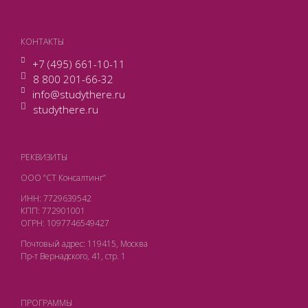
КОНТАКТЫ
+7 (495) 661-10-11
8 800 201-66-32
info@studythere.ru
studythere.ru
РЕКВИЗИТЫ
ООО “СТ Консалтинг”
ИНН: 7729639542
КПП: 772901001
ОГРН: 1097746549427
Почтовый адрес: 119415, Москва
Пр-т Вернадского, 41, стр. 1
ПРОГРАММЫ