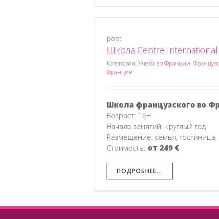
post
Школа Centre International
 d’Antibes, Антиб
анцузский язык во Франции
Категории:
Учеба во Франции
,
Французс
Франции
Школа французского во Ф
Возраст: 16+
Начало занятий: круглый год
Размещение: семья, гостиница,
Стоимость:
от 249 €
ПОДРОБНЕЕ...