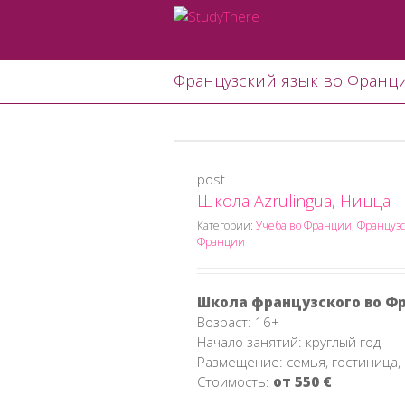
Французский язык во Франц
post
Школа Azrulingua, Ницца
a, Ницца
анцузский язык во Франции
Категории:
Учеба во Франции
,
Французс
Франции
Школа французского во Ф
Возраст: 16+
Начало занятий: круглый год
Размещение: семья, гостиница,
Стоимость:
от 550 €