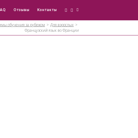
FAQ
Отзывы
Контакты
ммы обучения за рубежом
>
Для взрослых
>
Французский язык во Франции