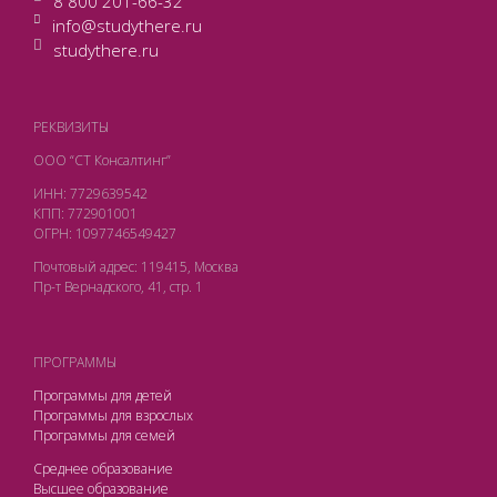
8 800 201-66-32
info@studythere.ru
studythere.ru
РЕКВИЗИТЫ
ООО “СТ Консалтинг”
ИНН: 7729639542
КПП: 772901001
ОГРН: 1097746549427
Почтовый адрес: 119415, Москва
Пр-т Вернадского, 41, стр. 1
ПРОГРАММЫ
Программы для детей
Программы для взрослых
Программы для семей
Среднее образование
Высшее образование