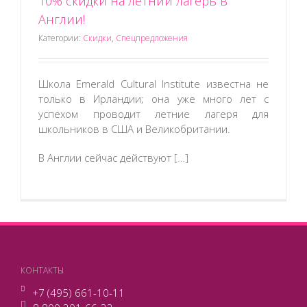
10% скидки на летний лагерь в
Англии!
Категории:
Скидки
,
Спецпредложения
Школа Emerald Cultural Institute известна не
только в Ирландии; она уже много лет с
успехом проводит летние лагеря для
школьников в США и Великобритании.
В Англии сейчас действуют
[…]
КОНТАКТЫ
+7 (495) 661-10-11