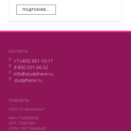
ПОДРОБНЕЕ...
КОНТАКТЫ
+7 (495) 661-10-11
8 800 201-66-32
info@studythere.ru
studythere.ru
РЕКВИЗИТЫ
ООО “СТ Консалтинг”
ИНН: 7729639542
КПП: 772901001
ОГРН: 1097746549427