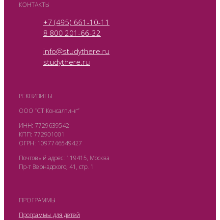
КОНТАКТЫ
+7 (495) 661-10-11
8 800 201-66-32
info@studythere.ru
studythere.ru
РЕКВИЗИТЫ
ООО “СТ Консалтинг”
ИНН: 7729639542
КПП: 772901001
ОГРН: 1097746549427
Почтовый адрес: 119415, Москва
Пр-т Вернадского, 41, стр. 1
ПРОГРАММЫ
Программы для детей