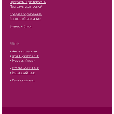
Программы для взрослых
Программы для семей
Среднее образование
Высшее образование
Бизнес
●
Спорт
ЯЗЫКИ
●
Английский язык
●
Французский язык
●
Немецкий язык
●
Итальянский язык
●
Испанский язык
●
Китайский язык