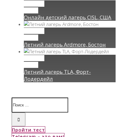
Permalink
Gallery
Онлайн детский лагерь CISL, США
Permalink
Gallery
Летний лагерь Ardmore, Бостон
Permalink
Gallery
Летний лагерь TLA, Форт-
Лодердейл
Пройти тест
Telegram – это вам!