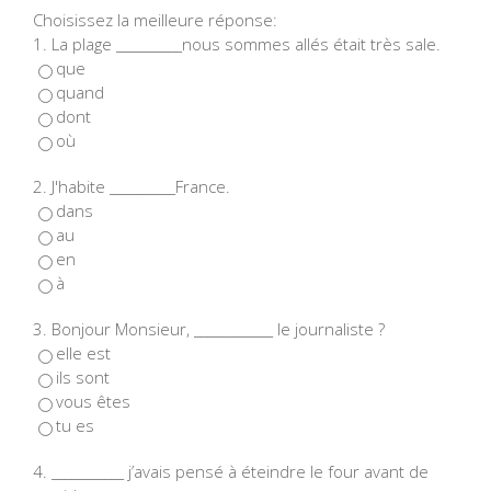
Choisissez la meilleure réponse:
1. La plage __________nous sommes allés était très sale.
que
quand
dont
où
2. J'habite __________France.
dans
au
en
à
3. Bonjour Monsieur, ____________ le journaliste ?
elle est
ils sont
vous êtes
tu es
4. ___________ j’avais pensé à éteindre le four avant de