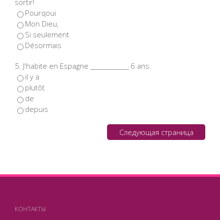
sortir!
Pourqoui
Mon Dieu,
Si seulement
Désormais
5. J'habite en Espagne _____________ 6 ans.
il y a
plutôt
de
depuis
Следующая страница
КОНТАКТЫ