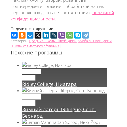
Нажимая кнопку "Забронировать", вы
подтверждаете согласие с обработкой ваших
персональных данных в соответствии с
политикой
конфиденциальности
.
Поделиться с друзьями
Категории:
Средние школы Швейцарии
,
Учеба в Швейцарии
,
Школы совместного обучения
|
Похожие программы
Permalink
Gallery
Ridley College, Ниагара
Permalink
Gallery
Зимний лагерь fRilingue, Сент-
Бернард