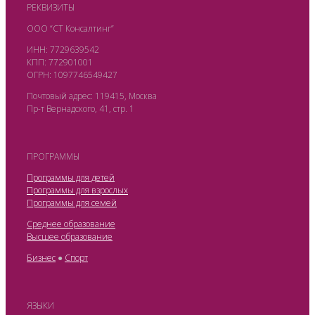
РЕКВИЗИТЫ
ООО “СТ Консалтинг”
ИНН: 7729639542
КПП: 772901001
ОГРН: 1097746549427
Почтовый адрес: 119415, Москва
Пр-т Вернадского, 41, стр. 1
ПРОГРАММЫ
Программы для детей
Программы для взрослых
Программы для семей
Среднее образование
Высшее образование
Бизнес
●
Спорт
ЯЗЫКИ