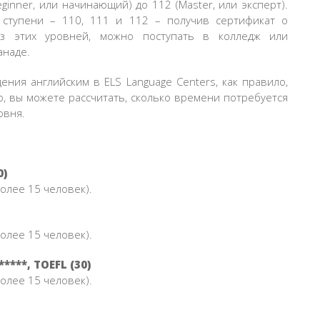
ginner, или начинающий) до 112 (Master, или эксперт).
 ступени – 110, 111 и 112 – получив сертификат о
з этих уровней, можно поступать в колледж или
анаде.
ния английским в ELS Language Centers, как правило,
о, вы можете рассчитать, сколько времени потребуется
овня.
0)
более 15 человек).
более 15 человек).
***, TOEFL (30)
более 15 человек).