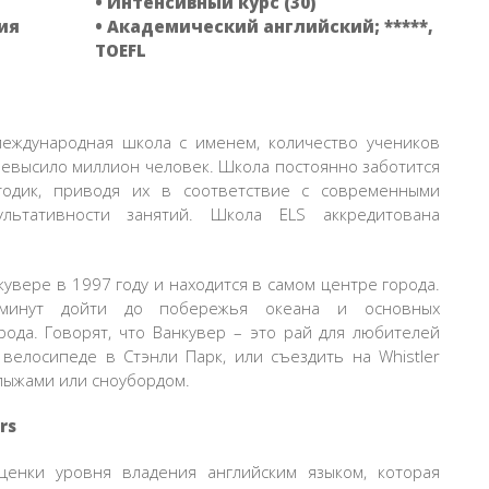
• Интенсивный курс (30)
ия
• Академический английский; *****,
TOEFL
международная школа с именем, количество учеников
ревысило миллион человек. Школа постоянно заботится
одик, приводя их в соответствие с современными
льтативности занятий. Школа ELS аккредитована
увере в 1997 году и находится в самом центре города.
минут дойти до побережья океана и основных
рода. Говорят, что Ванкувер – это рай для любителей
 велосипеде в Стэнли Парк, или съездить на Whistler
 лыжами или сноубордом.
rs
ценки уровня владения английским языком, которая