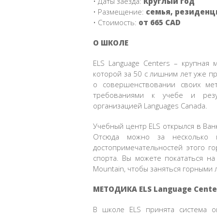
• Даты заезда:
Круглый год
• Размещение:
семья, резиденц
• Стоимость:
от 665 CAD
О ШКОЛЕ
ELS Language Centers – крупная 
которой за 50 с лишним лет уже п
о совершенствовании своих мет
требованиями к учебе и резу
организацией Languages Canada.
Учебный центр ELS открылся в Ванк
Отсюда можно за несколько 
достопримечательностей этого го
спорта. Вы можете покататься на
Mountain, чтобы заняться горными
МЕТОДИКА ELS Language Cente
В школе ELS принята система о