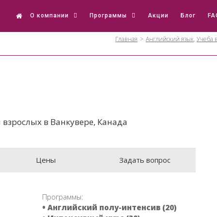
О компании
Программы
Акции
Блог
FA
Главная
>
Английский язык
,
Учеба 
 взрослых в Ванкувере, Канада
Цены
Задать вопрос
Программы:
• Английский полу-интенсив (20)