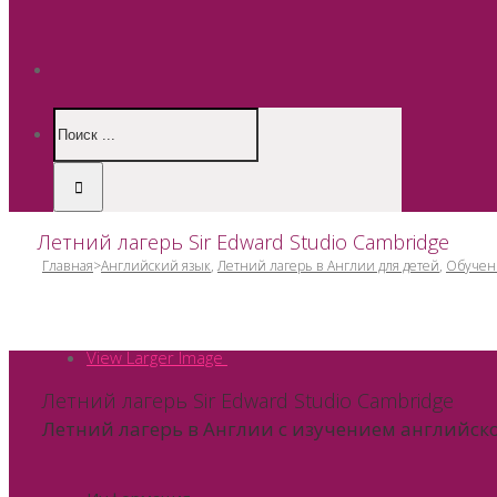
Летний лагерь Sir Edward Studio Cambridge
Главная
>
Английский язык
,
Летний лагерь в Англии для детей
,
Обучен
View Larger Image
Летний лагерь Sir Edward Studio Cambridge
Летний лагерь в Англии с изучением английск