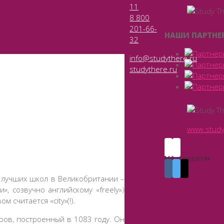
11
8 800
201-66-
НАШИ ПАРТНЕ
32
info@studythere.ru
studythere.ru
www.study
Мы в соцсетях
з лучших школ в Великобритании –
ли», созвучно английскому «freely»)
 считается «city»(!).
ров, построенный в 1083 году. Он