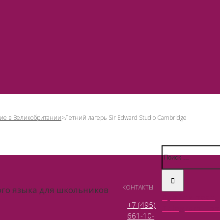
ие в Великобритании
>
Летний лагерь Sir Edward Studio Cambridge
КОНТАКТЫ
ого языка для школьников
Пройти тест
+7 (495)
Telegram – эт
661-10-