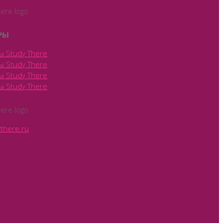
РЫ
there.ru