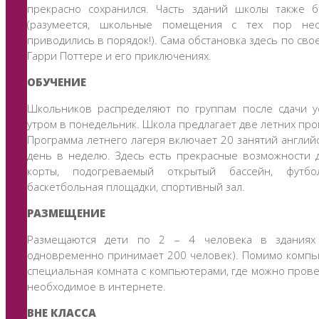
прекрасно сохранился. Часть зданий школы также 
(разумеется, школьные помещения с тех пор нео
приводились в порядок!). Сама обстановка здесь по сво
Гарри Поттере и его приключениях.
ОБУЧЕНИЕ
Школьников распределяют по группам после сдачи у
утром в понедельник. Школа предлагает две летних про
Программа летнего лагеря включает 20 занятий английс
день в неделю. Здесь есть прекрасные возможности 
корты, подогреваемый открытый бассейн, футб
баскетбольная площадки, спортивный зал.
РАЗМЕЩЕНИЕ
Размещаются дети по 2 – 4 человека в зданиях
одновременно принимает 200 человек). Помимо компью
специальная комната с компьютерами, где можно прове
необходимое в интернете.
ВНЕ КЛАССА