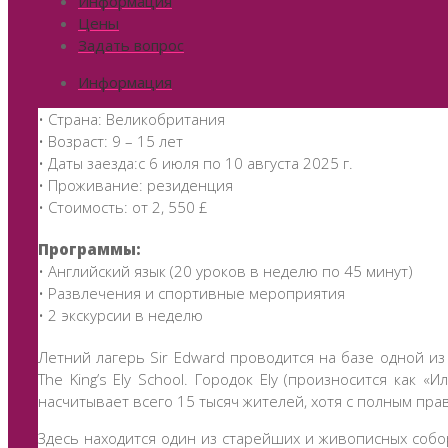
Информация
Цены
Задать вопрос
Информация
• Страна: Великобритания
• Возраст: 9 – 15 лет
• Даты заезда:с 6 июля по 10 августа 2025 г.
• Проживание: резиденция
• Стоимость: от 2, 550 £
Программы:
• Английский язык (20 уроков в неделю по 45 минут)
• Развлечения и спортивные мероприятия
• 2 экскурсии в неделю
Летний лагерь Sir Edward проводится на базе одной и
The King’s Ely School. Городок Ely (произносится как «И
насчитывает всего 15 тысяч жителей, хотя с полным правом
Здесь находится один из старейших и живописных собо