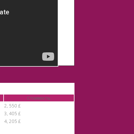
Стоимость
2, 550 £
3, 405 £
4, 205 £