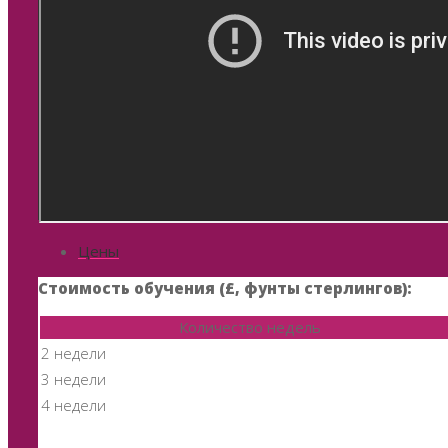
Цены
Стоимость обучения (£, фунты стерлингов):
Количество недель
2 недели
3 недели
4 недели