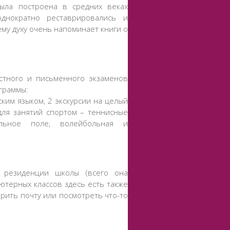
была построена в средних веках
днократно реставрировались и
ему духу очень напоминает книги о
стного и письменного экзаменов
граммы:
ким языком, 2 экскурсии на целый
для занятий спортом – теннисные
ольное поле, волейбольная и
 резиденции школы (всего она
терных классов здесь есть также
рить почту или посмотреть что-то