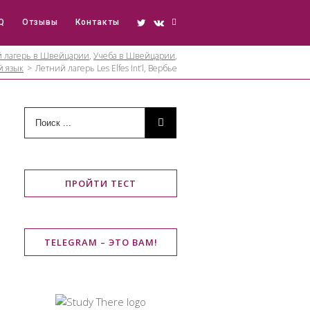
Q
Отзывы
Контакты
 лагерь в Швейцарии
,
Учеба в Швейцарии
,
й язык
>
Летний лагерь Les Elfes Int’l, Вербье
ПРОЙТИ ТЕСТ
TELEGRAM – ЭТО ВАМ!