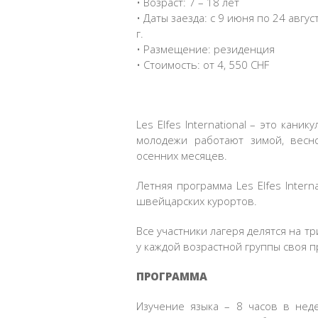
• Возраст: 7 – 18 лет
• Даты заезда: с 9 июня по 24 авгус
г.
• Размещение: резиденция
• Стоимость: от 4, 550 CHF
Les Elfes International – это кани
молодежи работают зимой, весн
осенних месяцев.
Летняя программа Les Elfes Intern
швейцарских курортов.
Все участники лагеря делятся на три
у каждой возрастной группы своя 
ПРОГРАММА
Изучение языка – 8 часов в неде