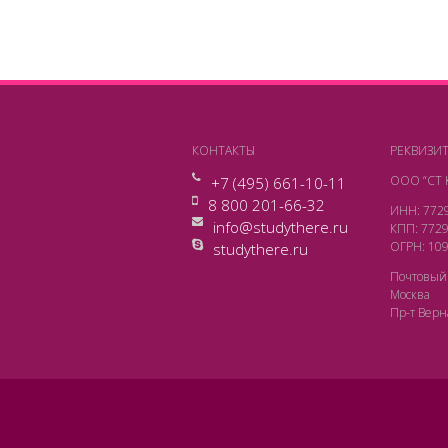
КОНТАКТЫ
РЕКВИЗИ
ООО “СТ 
+7 (495) 661-10-11
8 800 201-66-32
ИНН: 772
info@studythere.ru
КПП: 772
ОГРН: 10
studythere.ru
Почтовый 
Москва
Пр-т Верна