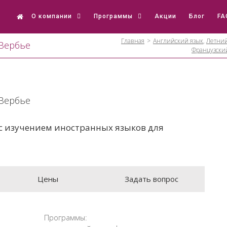
О компании
Программы
Акции
Блог
FA
Главная
>
Английский язык
,
Летний
, Вербье
Французски
, Вербье
с изучением иностранных языков для
Цены
Задать вопрос
Программы: