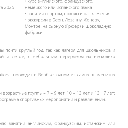
• курс английского, французского,
та 2025
немецкого или испанского языка
• занятия спортом, походы и развлечения
• экскурсии в Берн, Лозанну, Женеву,
Монтре, на сырную (Грюер) и шоколадную
фабрики
кулы почти круглый год, так как лагеря для школьников и
ой и летом, с небольшим перерывом на несколько
ational проходит в Вербье, одном из самых знаменитых
 возрастные группы – 7 – 9 лет, 10 – 13 лет и 13 17 лет;
программа спортивных мероприятий и развлечений.
лю занятий английским, французским, испанским или