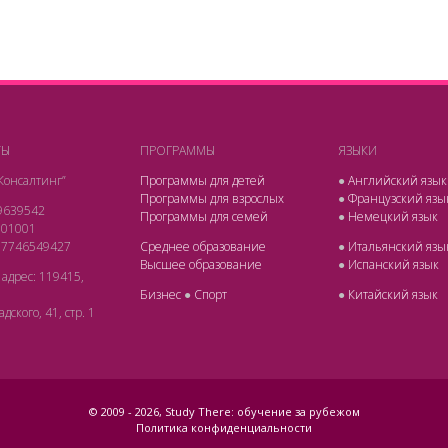
ТЫ
ПРОГРАММЫ
ЯЗЫКИ
Консалтинг”
Программы для детей
●
Английский язык
Программы для взрослых
●
Французский язы
9639542
Программы для семей
●
Немецкий язык
901001
97746549427
Среднее образование
●
Итальянский язы
Высшее образование
●
Испанский язык
адрес: 119415,
Бизнес
●
Спорт
●
Китайский язык
дского, 41, стр. 1
© 2009 -
2026, Study There: обучение за рубежом
Политика конфиденциальности