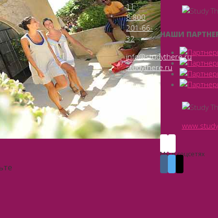
11
8 800
201-66-
НАШИ ПАРТНЕ
32
info@studythere.ru
studythere.ru
www.study
Мы в соцсетях
ьте