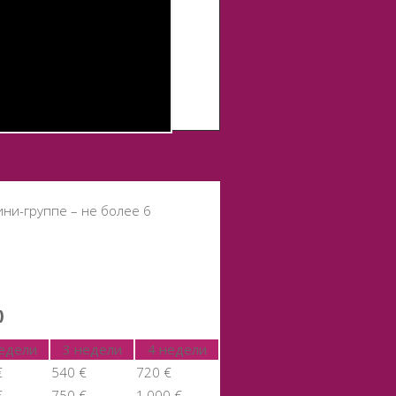
ини-группе – не более 6
)
недели
3 недели
4 недели
€
540 €
720 €
€
750 €
1,000 €