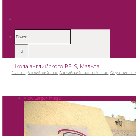
Школа английского BELS, Мальта
Главная
>
Английский язык
,
Английский язык на Мальте
,
Обучение на 
View Larger Image