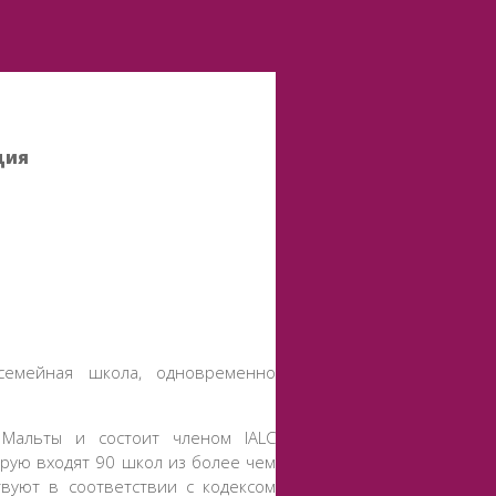
ция
семейная школа, одновременно
я Мальты и состоит членом IALC
рую входят 90 школ из более чем
вуют в соответствии с кодексом