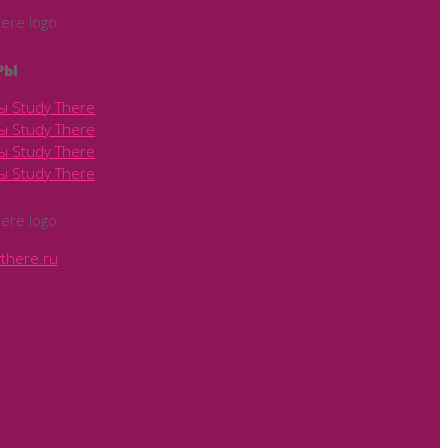
РЫ
there.ru