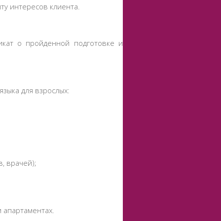
ту интересов клиента.
икат о пройденной подготовке и
языка для взрослых:
, врачей);
 апартаментах.