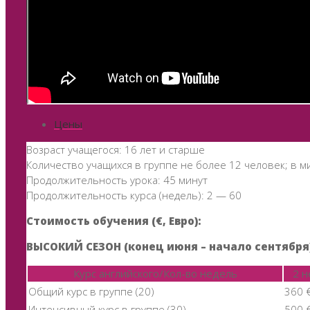
Цены
Возраст учащегося: 16 лет и старше
Количество учащихся в группе не более 12 человек; в м
Продолжительность урока: 45 минут
Продолжительность курса (недель): 2 — 60
Стоимость обучения (€, Евро):
ВЫСОКИЙ СЕЗОН (конец июня – начало сентября
Курс английского/Кол-во недель
2 
Общий курс в группе (20)
360 
Интенсивный курс в группе (30)
500 