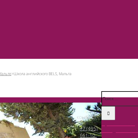
Мальте
>
Школа английского BELS, Мальта
КОНТАКТЫ
Пройти тест
+7 (495)
Telegram – эт
661-10-