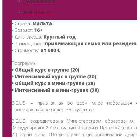
Задать вопрос
Информация
• Страна:
Мальта
• Возраст:
16+
• Даты заезда:
Круглый год
• Размещение:
принимающая семья или резиден
• Стоимость:
от 600 €
Программы:
• Общий курс в группе (20)
• Интенсивный курс в группе (30)
• Общий курс в мини-группе (20)
• Интенсивный в мини-группе (30)
B.E.L.S. – признанная во всем мире небольшая 
принимающая не более 75 студентов.
B.E.L.S. аккредитована Министерством образовани
(Международной Ассоциации Языковых Центров), в кото
20 стран мира. Школы-члены этой организации дейст